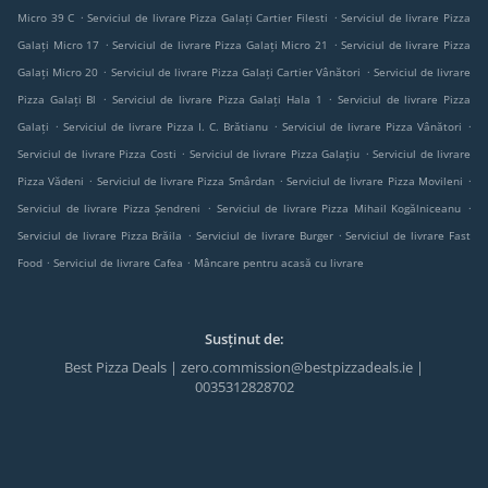
.
.
Micro 39 C
Serviciul de livrare Pizza Galați Cartier Filesti
Serviciul de livrare Pizza
.
.
Galați Micro 17
Serviciul de livrare Pizza Galați Micro 21
Serviciul de livrare Pizza
.
.
Galați Micro 20
Serviciul de livrare Pizza Galați Cartier Vânători
Serviciul de livrare
.
.
Pizza Galați Bl
Serviciul de livrare Pizza Galați Hala 1
Serviciul de livrare Pizza
.
.
.
Galați
Serviciul de livrare Pizza I. C. Brătianu
Serviciul de livrare Pizza Vânători
.
.
Serviciul de livrare Pizza Costi
Serviciul de livrare Pizza Galațiu
Serviciul de livrare
.
.
.
Pizza Vădeni
Serviciul de livrare Pizza Smârdan
Serviciul de livrare Pizza Movileni
.
.
Serviciul de livrare Pizza Șendreni
Serviciul de livrare Pizza Mihail Kogălniceanu
.
.
Serviciul de livrare Pizza Brăila
Serviciul de livrare Burger
Serviciul de livrare Fast
.
.
Food
Serviciul de livrare Cafea
Mâncare pentru acasă cu livrare
Susținut de:
Best Pizza Deals | zero.commission@bestpizzadeals.ie |
0035312828702