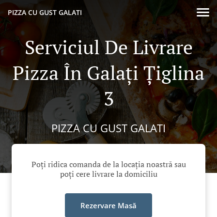
PIZZA CU GUST GALATI
Serviciul De Livrare
Pizza În Galați Țiglina
3
PIZZA CU GUST GALATI
Poți ridica comanda de la locația noastră sau
poți cere livrare la domiciliu
Rezervare Masă