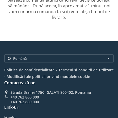
plasează comanda atunci când te-ai decis ce dorești
să mănânci. După aceea, în aproximativ 1 minut noi
vom confirma comanda ta și îți vom afișa timpul de
livrare.
.
Politica de confidențialitate
Termeni și condiții de utilizare
.
Modificări ale politicii privind modulele cookie
Contactează-ne
Strada Brailei 175C, GALATI 800402, Romania
+40 762 860 000
+40 762 860 000
Link-uri
Meniu