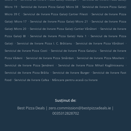
.
.
Micro 19
Serviciul de livrare Pizza Galați Micro 38
Serviciul de livrare Pizza Galați
.
.
Micro 39 C
Serviciul de livrare Pizza Galați Cartier Filesti
Serviciul de livrare Pizza
.
.
Galați Micro 17
Serviciul de livrare Pizza Galați Micro 21
Serviciul de livrare Pizza
.
.
Galați Micro 20
Serviciul de livrare Pizza Galați Cartier Vânători
Serviciul de livrare
.
.
Pizza Galați Bl
Serviciul de livrare Pizza Galați Hala 1
Serviciul de livrare Pizza
.
.
.
Galați
Serviciul de livrare Pizza I. C. Brătianu
Serviciul de livrare Pizza Vânători
.
.
Serviciul de livrare Pizza Costi
Serviciul de livrare Pizza Galațiu
Serviciul de livrare
.
.
.
Pizza Vădeni
Serviciul de livrare Pizza Smârdan
Serviciul de livrare Pizza Movileni
.
.
Serviciul de livrare Pizza Șendreni
Serviciul de livrare Pizza Mihail Kogălniceanu
.
.
Serviciul de livrare Pizza Brăila
Serviciul de livrare Burger
Serviciul de livrare Fast
.
.
Food
Serviciul de livrare Cafea
Mâncare pentru acasă cu livrare
Susținut de:
Best Pizza Deals | zero.commission@bestpizzadeals.ie |
0035312828702