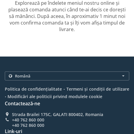
Explorează pe îndelete meniul nostru online și
plasează comanda atunci când te-ai decis ce dorești
să mănânci. După aceea, în aproximativ 1 minut noi
vom confirma comanda ta și îți vom afișa timpul de
livrare.
.
Politica de confidențialitate
Termeni și condiții de utilizare
.
Modificări ale politicii privind modulele cookie
Contactează-ne
Strada Brailei 175C, GALATI 800402, Romania
+40 762 860 000
+40 762 860 000
Link-uri