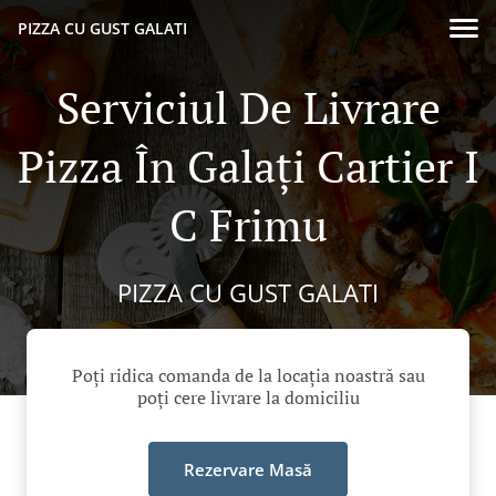
PIZZA CU GUST GALATI
Serviciul De Livrare
Pizza În Galați Cartier I
C Frimu
PIZZA CU GUST GALATI
Poți ridica comanda de la locația noastră sau
poți cere livrare la domiciliu
Rezervare Masă