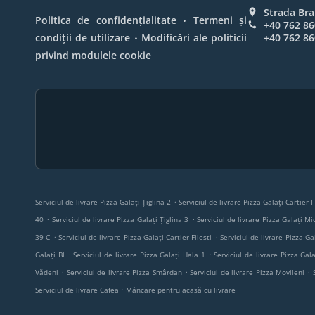
Strada Bra
.
Politica de confidențialitate
Termeni și
+40 762 86
.
condiții de utilizare
Modificări ale politicii
+40 762 86
privind modulele cookie
.
Serviciul de livrare Pizza Galați Țiglina 2
Serviciul de livrare Pizza Galați Cartier 
.
.
40
Serviciul de livrare Pizza Galați Țiglina 3
Serviciul de livrare Pizza Galați Mi
.
.
39 C
Serviciul de livrare Pizza Galați Cartier Filesti
Serviciul de livrare Pizza Ga
.
.
Galați Bl
Serviciul de livrare Pizza Galați Hala 1
Serviciul de livrare Pizza Gala
.
.
.
Vădeni
Serviciul de livrare Pizza Smârdan
Serviciul de livrare Pizza Movileni
.
Serviciul de livrare Cafea
Mâncare pentru acasă cu livrare