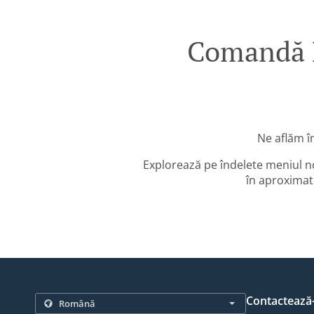
Comandă M
Ne aflăm î
Explorează pe îndelete meniul n
în aproximati
Contactează