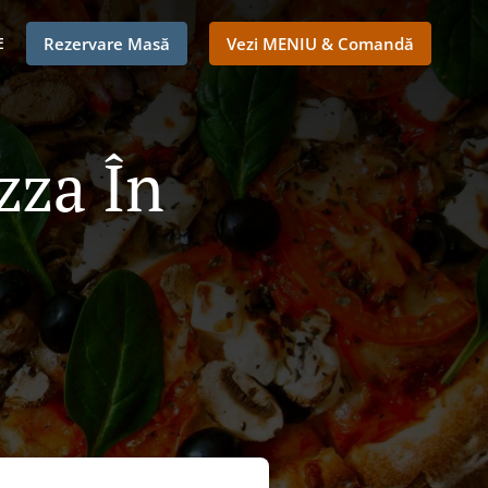
E
Rezervare Masă
Vezi MENIU & Comandă
zza În