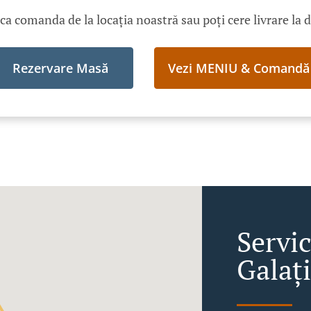
ica comanda de la locația noastră sau poți cere livrare la 
Rezervare Masă
Vezi MENIU & Comandă
Servic
Galați