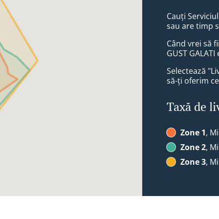
Cauți Serviciu
sau are timp 
Când vrei să f
GUST GALATI e
Selectează "Li
să-ți oferim ce
Taxă de li
Zone 1
, M
Zone 2
, M
Zone 3
, M