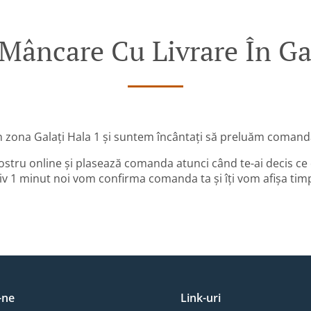
âncare Cu Livrare În Gal
n zona Galați Hala 1 și suntem încântați să preluăm comanda
ostru online și plasează comanda atunci când te-ai decis ce
v 1 minut noi vom confirma comanda ta și îți vom afișa timp
-ne
Link-uri