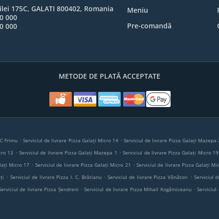
ilei 175C, GALATI 800402, Romania
Meniu
0 000
Pre-comandă
0 000
METODE DE PLATĂ ACCEPTATE
.
.
I C Frimu
Serviciul de livrare Pizza Galați Micro 14
Serviciul de livrare Pizza Galați Mazepa 
.
.
cro 13
Serviciul de livrare Pizza Galați Mazepa 1
Serviciul de livrare Pizza Galați Micro 19
.
.
lați Micro 17
Serviciul de livrare Pizza Galați Micro 21
Serviciul de livrare Pizza Galați Mi
.
.
.
ți
Serviciul de livrare Pizza I. C. Brătianu
Serviciul de livrare Pizza Vânători
Serviciul d
.
.
Serviciul de livrare Pizza Șendreni
Serviciul de livrare Pizza Mihail Kogălniceanu
Serviciul