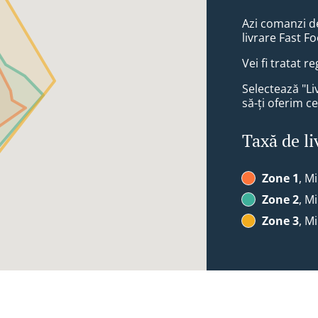
Azi comanzi d
livrare Fast 
Vei fi tratat r
Selectează "Li
să-ți oferim ce
Taxă de li
Zone 1
, M
Zone 2
, M
Zone 3
, M