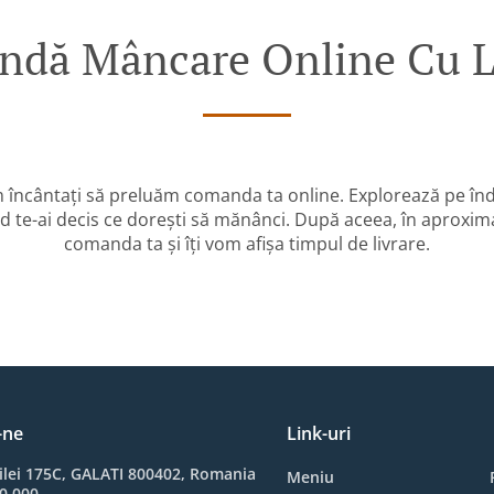
dă Mâncare Online Cu L
 încântați să preluăm comanda ta online. Explorează pe înd
 te-ai decis ce dorești să mănânci. După aceea, în aproxim
comanda ta și îți vom afișa timpul de livrare.
-ne
Link-uri
ilei 175C, GALATI 800402, Romania
Meniu
0 000