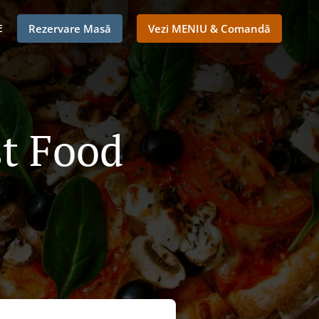
E
Rezervare Masă
Vezi MENIU & Comandă
st Food