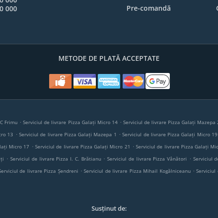
Pre-comandă
0 000
METODE DE PLATĂ ACCEPTATE
.
.
I C Frimu
Serviciul de livrare Pizza Galați Micro 14
Serviciul de livrare Pizza Galați Mazepa 
.
.
cro 13
Serviciul de livrare Pizza Galați Mazepa 1
Serviciul de livrare Pizza Galați Micro 19
.
.
lați Micro 17
Serviciul de livrare Pizza Galați Micro 21
Serviciul de livrare Pizza Galați Mi
.
.
.
ți
Serviciul de livrare Pizza I. C. Brătianu
Serviciul de livrare Pizza Vânători
Serviciul d
.
.
Serviciul de livrare Pizza Șendreni
Serviciul de livrare Pizza Mihail Kogălniceanu
Serviciul
Susținut de: