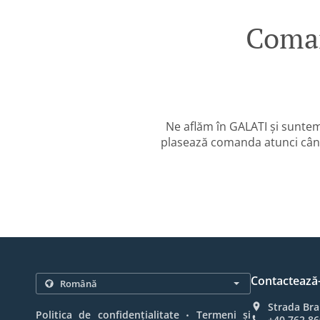
Coman
Ne aflăm în GALATI și suntem
plasează comanda atunci când
Contactează
Strada Bra
.
Politica de confidențialitate
Termeni și
+40 762 86