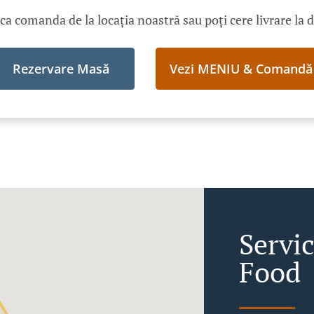
ica comanda de la locația noastră sau poți cere livrare la 
Rezervare Masă
Vezi MENIU & Comandă
Servic
Food